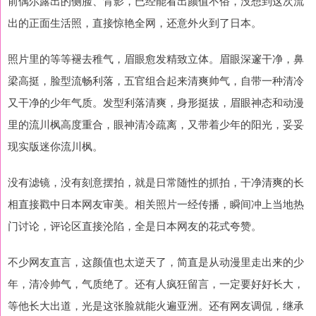
前偶尔露出的侧脸、背影，已经能看出颜值不俗，没想到这次流
出的正面生活照，直接惊艳全网，还意外火到了日本。
照片里的等等褪去稚气，眉眼愈发精致立体。眉眼深邃干净，鼻
梁高挺，脸型流畅利落，五官组合起来清爽帅气，自带一种清冷
又干净的少年气质。发型利落清爽，身形挺拔，眉眼神态和动漫
里的流川枫高度重合，眼神清冷疏离，又带着少年的阳光，妥妥
现实版迷你流川枫。
没有滤镜，没有刻意摆拍，就是日常随性的抓拍，干净清爽的长
相直接戳中日本网友审美。相关照片一经传播，瞬间冲上当地热
门讨论，评论区直接沦陷，全是日本网友的花式夸赞。
不少网友直言，这颜值也太逆天了，简直是从动漫里走出来的少
年，清冷帅气，气质绝了。还有人疯狂留言，一定要好好长大，
等他长大出道，光是这张脸就能火遍亚洲。还有网友调侃，继承