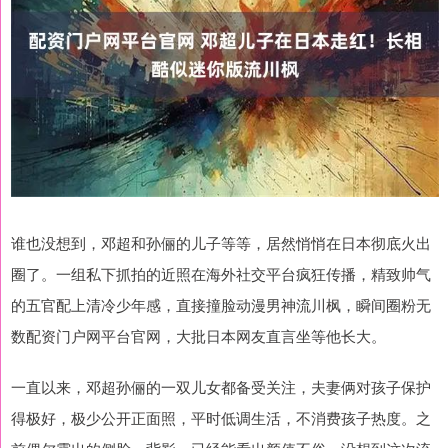
谁也没想到，邓超和孙俪的儿子等等，居然悄悄在日本彻底火出
圈了。一组私下抓拍的近照在海外社交平台疯狂传播，精致帅气
的五官配上清冷少年感，直接撞脸动漫男神流川枫，瞬间圈粉无
数配资门户网平台官网，大批日本网友直言坐等他长大。
一直以来，邓超孙俪的一双儿女都备受关注，夫妻俩对孩子保护
得极好，极少公开正面照，平时低调生活，不消费孩子热度。之