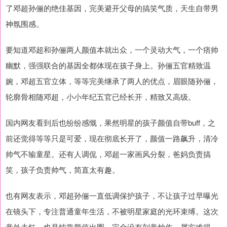
了邓超孙俪的绝佳基因，完美避开父母的搞笑气质，天生自带男
神氛围感。
要知道邓超和孙俪两人颜值本就出众，一个灵动大气，一个痞帅
幽默，强强联合的基因全都体现在孩子身上。孙俪五官精致温
婉，邓超五官立体，等等完美继承了两人的优点，眉眼随孙俪，
轮廓骨相随邓超，小小年纪五官已经长开，精致又高级。
国内网友看到后也纷纷感慨，果然明星的孩子颜值自带buff，之
前还觉得等等只是可爱，现在彻底长开了，颜值一路飙升，清冷
帅气不输童星。还有人调侃，邓超一家画风分裂，爸妈负责搞
笑，孩子负责帅气，简直太有趣。
也有网友表示，邓超孙俪一直低调保护孩子，不让孩子过早曝光
在镜头下，专注普通童年生活，不被明星家庭的光环束缚。这次
意外走红，也是纯靠颜值出圈，完全没有刻意炒作，属实难得。