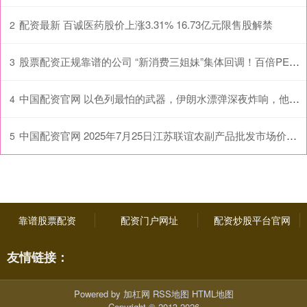
配资最新 百诚医药股价上涨3.31% 16.73亿元限售股解禁
2
股票配资正规靠谱的公司 “新消费三姐妹”集体回调！百倍PE估值引基金激辩
3
中国配资官网 以色列最怕的武器，伊朗水漂弹深夜炸响，他们学会了钱学森弹道？
4
中国配资官网 2025年7月25日江苏联谊农副产品批发市场价格行情
5
靠谱股票配资
配资门户网址
配资炒股平台官网
友情链接：
Powered by
加杠网
RSS地图
HTML地图
Copyright
© 2013-2026