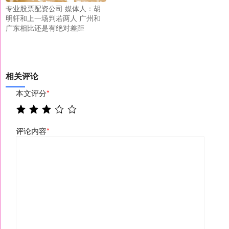
专业股票配资公司 媒体人：胡
明轩和上一场判若两人 广州和
广东相比还是有绝对差距
相关评论
本文评分
*
评论内容
*