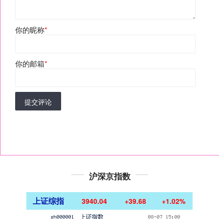
你的昵称
*
你的邮箱
*
提交评论
沪深京指数
上证综指
3940.04
+39.68
+1.02%