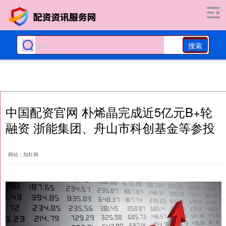
搜索
中国配资官网 朴烯晶完成近5亿元B+轮
融资 浙能集团、舟山市科创基金等参投
网站：加杠网