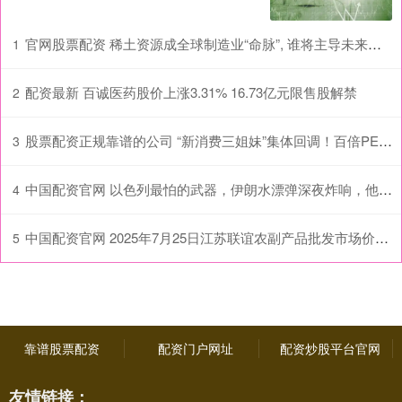
官网股票配资 稀土资源成全球制造业“命脉”, 谁将主导未来产业格局?
1
配资最新 百诚医药股价上涨3.31% 16.73亿元限售股解禁
2
股票配资正规靠谱的公司 “新消费三姐妹”集体回调！百倍PE估值引基金激辩
3
中国配资官网 以色列最怕的武器，伊朗水漂弹深夜炸响，他们学会了钱学森弹道？
4
中国配资官网 2025年7月25日江苏联谊农副产品批发市场价格行情
5
靠谱股票配资
配资门户网址
配资炒股平台官网
友情链接：