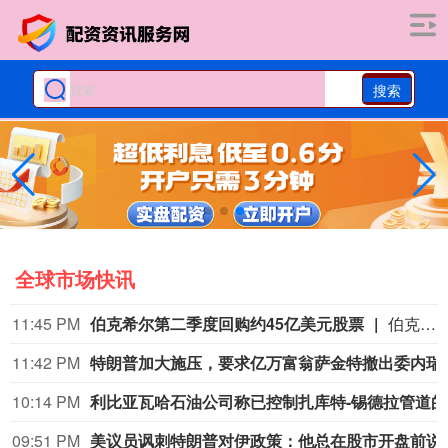
搜索
全球市场快讯
11:45 PM
伯克希尔第二季度回购约45亿美元股票
伯克希尔第二季度斥资约45亿美元回购自身股票，并在期内买入近200亿美元股票，显示首席执行官阿贝尔正将公司庞大的现金储备更多投入市场。 伯克希尔第一季度开始回购股票，为一年多来的首次。阿贝尔今年早些时候表示，公司重新启动回购，是因为管理层认为股票的“内在价值”高于其市场价格。 CFRA Research分析师Cathy Seifert表示：“投资者会受到回购举措的鼓舞。这也是Greg接掌公司并彰显其主导地位的一种方式。” 此次股票回购为股东带来了自2021年以来规模最大的季度资本回报。伯克希尔第二季度现金储备降至3655亿美元，低于前一季度的约3970亿美元。
11:42 PM
特朗普加大施压，
10:14 PM
利比
09:51 PM
美议员讽刺特朗普对