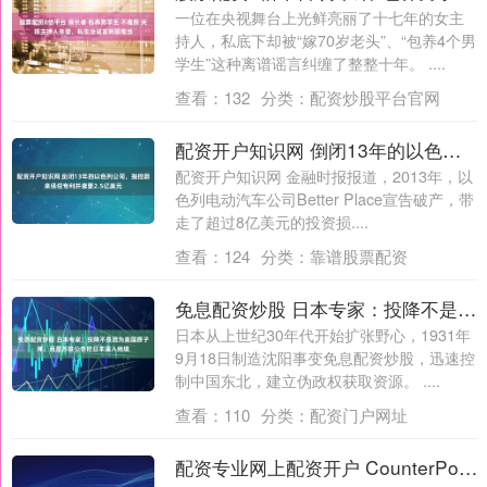
一位在央视舞台上光鲜亮丽了十七年的女主
持人，私底下却被“嫁70岁老头”、“包养4个男
学生”这种离谱谣言纠缠了整整十年。 ....
查看：
132
分类：
配资炒股平台官网
配资开户知识网 倒闭13年的以色列公司，指控蔚来侵犯专利并索要2.5亿美元
配资开户知识网 金融时报报道，2013年，以
色列电动汽车公司Better Place宣告破产，带
走了超过8亿美元的投资损....
查看：
124
分类：
靠谱股票配资
免息配资炒股 日本专家：投降不是因为美国原子弹，而是苏联公告把日本逼入绝境
日本从上世纪30年代开始扩张野心，1931年
9月18日制造沈阳事变免息配资炒股，迅速控
制中国东北，建立伪政权获取资源。 ....
查看：
110
分类：
配资门户网址
配资专业网上配资开户 CounterPoint报告2026Q1中国手机出货量：华为增2%、苹果增20%