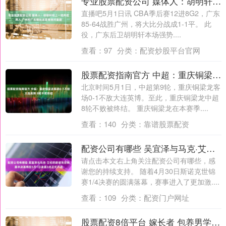
专业股票配资公司 媒体人：胡明轩和上一场判若两人 广州和广东相比还是有绝对差距
直播吧5月1日讯 CBA季后赛12进8G2，广东
85-64战胜广州，将大比分战成1-1平。 此
役，广东后卫胡明轩本场强势....
查看：
97
分类：
配资炒股平台官网
股票配资指南官方 中超：重庆铜梁龙客场0-1不敌大连英博 8轮不败终结
北京时间5月1日，中超第9轮，重庆铜梁龙客
场0-1不敌大连英博。至此，重庆铜梁龙中超
8轮不败被终结。 重庆铜梁龙在本赛季....
查看：
140
分类：
靠谱股票配资
配资公司有哪些 吴宜泽与马克·艾伦的斯诺克世锦赛半决赛将在5月1日凌晨2点正式开战
请点击本文右上角关注配资公司有哪些，感
谢您的持续支持。 随着4月30日斯诺克世锦
赛1/4决赛的圆满落幕，赛事进入了更加激....
查看：
109
分类：
配资门户网址
股票配资8倍平台 嫁长者 包养男学生 不雅照 央视主持人张蕾，私生活谣言刺眼难当