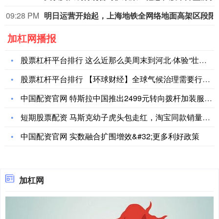
09:28 PM
明日运营开始起，上
加杠网播报
股票杠杆平台排行 这么近那么美周末到河北·体验“壮美太行”八
股票杠杆平台排行 【环球财经】全球气候治理需要行动派
中国配资官网 特斯拉中国推出2499元转向拨杆加装服务！24
短期股票配资 马斯克幼子虎头包走红，淘宝同款销量破6000件
中国配资官网 实数融合扩围增效&#32;更多利好政策
加杠网