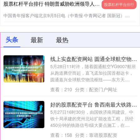
股票杠杆平台排行 特朗普威胁欧洲领导人对华施加压力，中方回应
股票杠杆平台排行
中国青年报客户端北京9月5日电（中青报·中青网记者 国新冠）....
头条
最新
最热
线上实盘配资网站 圆通全球航空物流枢纽——东方天地港首条国际货运航线开通
5月28日11时许，随着圆通航空YG9007航班
从跑道腾空而起，直飞孟加拉国首都达卡，
圆通嘉兴全球航空物流枢纽——东方天....
查看：
210
分类：
配资门户网址
好的股票配资平台 鲁西南最大铁路枢纽兖州北站扩能改造工程完成
5月27日16时30分，由国铁济南局建设、中
铁十局承建的兖州北站扩能改造工程，历经
450分钟的铁路信号Ⅰ级大要点施工，在....
查看：
158
分类：
靠谱股票配资