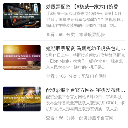
炒股票配资 【#杨威一家六口挤香港40多平租房#】5月14日，体操奥运冠军@杨威
【#杨威一家六口挤香港40多平租房#】5月
14日，体操奥运冠军@杨威YYY 发视频称，
杨阳洋在香港读书的租房即将到期，纠....
查看：
90
分类：
靠谱股票配资
短期股票配资 马斯克幼子虎头包走红，淘宝同款销量破6000件
5月14日上午，特斯拉首席执行官埃隆马斯克
（Elon Musk）携幼子（昵称“小X”）现身北
京人民大会堂，随行的小儿子装....
查看：
106
分类：
配资门户网址
配资炒股平台官方网站 宇树发布载人机甲，酷在何处？
配资炒股平台官方网站 5月12日，宇树科技
发布全球首款量产版载人变形机甲GD01。该
机甲支持人形与四足双形态切换，载人后....
查看：
86
分类：
配资炒股平台官网