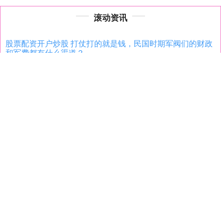
滚动资讯
股票配资开户炒股 打仗打的就是钱，民国时期军阀们的财政
和军费都有什么渠道？
配资门户网址
06-23
1911年的辛亥革命推翻了满清的反动统治股票配资开户炒股，第一次
在中国建立了民主共和国。但当时孙中山在南京建立的临时政府
官网股票配资 稀土资源成全球制造业“命脉”, 谁将主导未来产
业格局?
配资炒股平台官网
06-22
近年来，稀土资源的紧缺成为全球制造业的一大隐患，特别是对汽车
和高科技产业的冲击愈发明显。稀土虽名为“稀有”，但它们实际上
十大可靠的配资公司 孩子厌学，父母不用说教，只需做好3
件事
靠谱股票配资
09-16