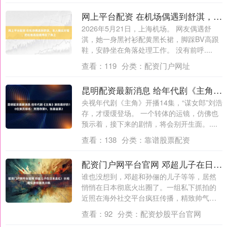
网上平台配资 在机场偶遇到舒淇，本人确实好看，把松弛高级感焊在了身上
2026年5月21日，上海机场。 网友偶遇舒
淇，她一身黑衬衫配黄黑长裙，脚踩BV高跟
鞋，安静坐在角落处理工作。 没有前呼....
查看：
119
分类：
配资门户网址
昆明配资最新消息 给年代剧《主角》演技最好的10位演员排名：刘浩存第9，张嘉益第2
央视年代剧《主角》开播14集，“谋女郎”刘浩
存，才缓缓登场。 一个转体的运镜，仿佛也
预示着，接下来的剧情，将会别开生面。....
查看：
138
分类：
靠谱股票配资
配资门户网平台官网 邓超儿子在日本走红！长相酷似迷你版流川枫
谁也没想到，邓超和孙俪的儿子等等，居然
悄悄在日本彻底火出圈了。一组私下抓拍的
近照在海外社交平台疯狂传播，精致帅气的
五官配....
查看：
92
分类：
配资炒股平台官网