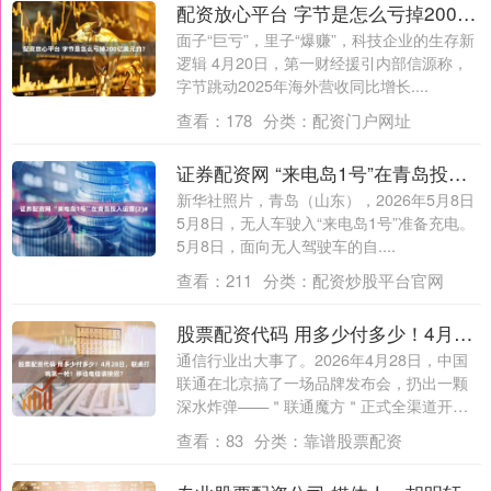
配资放心平台 字节是怎么亏掉200亿美元的？
面子“巨亏”，里子“爆赚”，科技企业的生存新
逻辑 4月20日，第一财经援引内部信源称，
字节跳动2025年海外营收同比增长....
查看：
178
分类：
配资门户网址
证券配资网 “来电岛1号”在青岛投入运营(2)#
新华社照片，青岛（山东），2026年5月8日
5月8日，无人车驶入“来电岛1号”准备充电。
5月8日，面向无人驾驶车的自....
查看：
211
分类：
配资炒股平台官网
股票配资代码 用多少付多少！4月28日，联通打响第一枪！移动电信请接招？
通信行业出大事了。2026年4月28日，中国
联通在北京搞了一场品牌发布会，扔出一颗
深水炸弹——＂联通魔方＂正式全渠道开
售....
查看：
83
分类：
靠谱股票配资